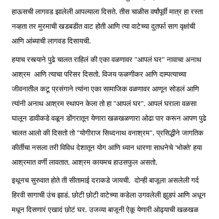
हाऊसची लागवड झालेली आपल्याला दिसते. तीस चाळीस वर्षांपूर्वी मात्र हा रस्ता 
नव्हता तर मुरमाची खडबडीत वाट होती आणि त्या वाटेच्या दुतर्फा साग वृक्षांची 
आणि आंब्याची लागवड दिसायची. 
हयाच रस्त्याने पुढे चालत राहिलं की एका वळणावर "आपलं घर" नावाचा अनाथ 
आश्रम  आणि त्याचा परिसर दिसतो. विजय फळणीकर आणि दाम्पत्याच्या 
जीवनातील कटू प्रसंगाने त्यांना एका सामाजिक वळणावर आणून सोडलं आणि 
त्यांनी अनाथ आश्रम स्थापन केला तो हा "आपलं घर". आपलं घराला वळसा 
घालून डावीकडे वळून डोंगरातून येणारा खळखळणारा ओढा पार करून आपण पुढे 
चालत आलो की दिसतो तो "योगीराज सिध्दनाथ वनाश्रम". प्रसिद्धीने जागतिक 
कीर्तीचा नसला तरी विविध देशातून योग आणि ध्यान धारणा साधनेचे 'भोक्ते' हया 
आश्रमात वर्णी लावतात. आश्रम कायमच हाउसफुल असतो. 
इथूनच सुरुवात होते ती सीतामाई दराकडे जायची.  दोन्ही बाजूला असलेली गर्द 
हिरवी सागाची उंच झाडं. छोटी छोटी वाटेच्या कडेला उगवलेली झुडपं आणि अधून 
मधून दिसणारं एखादं छोटं घर. उजव्या बाजूनी ऐकू येणारी ओढ्याची खळखळ 