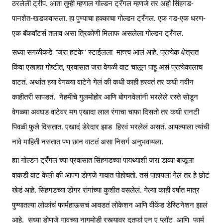
ठरलेली ट्रीप. आता तुम्ही म्हणाल गोल्डन ट्रँगल म्हणजे तर अहो सिंहगड-
पानशेत-खडकवासला. हा पुण्याचा हक्काचा गोल्डन ट्रँगल. एक गड-एक धरण-
एक बॅकवॉटर्स तलाव असा त्रिकोणी मिलाफ असलेला गोल्डन ट्रँगल.
सध्या सगळीकडे "जरा हटके" स्टाईलला  महत्त्व आलं आहे. प्रत्येक क्षेत्रात 
किंवा एखाद्या गोष्टीत, प्रवासात जरा वेगळी वाट चालून पाहू असं प्रत्येकालाच 
वाटतं. अर्थात हया वेगळ्या वाटेने गेलं की कधी काही हरवतं तर कधी नवीन 
काहीतरी सापडतं.  नेहमीचे गुलमोहोर आणि बोगनवेलांनी भरलेले रस्ते सोडून 
वेगळ्या अवघड वाटेवर मग एखादा लाल रंगाचा चाफा दिसतो तर कधी रानटी 
पिवळी फुले दिसतात. एखादं डेरेदार झाड  हिरवं भरलेलं असतं. आपल्याला त्यांची 
नावे माहिती नसतात पण छान वाटतं असा निसर्ग अनुभवायला.
ह्या गोल्डन ट्रँगल च्या प्रवासात सिंहगडच्या पायथ्याशी जरा डाव्या बाजूला 
वाकडी वाट केली की आपण डोणजे गावात पोहोचतो. तसं पाहायला गेलं तर हे छोटं 
खेडं आहे. सिंहगडच्या डोंगर रांगांच्या कुशीत वसलेलं. गेल्या काही वर्षात मात्र 
पुण्यातल्या लोकांचं फार्महाऊसचं आवडतं लोकेशन आणि वीकेंड डेस्टिनेशन झालं 
आहे.  सध्या डोणजे गावच्या नागमोडी रस्त्यावर दुतर्फा एन ए प्लॉट  आणि  फार्म 