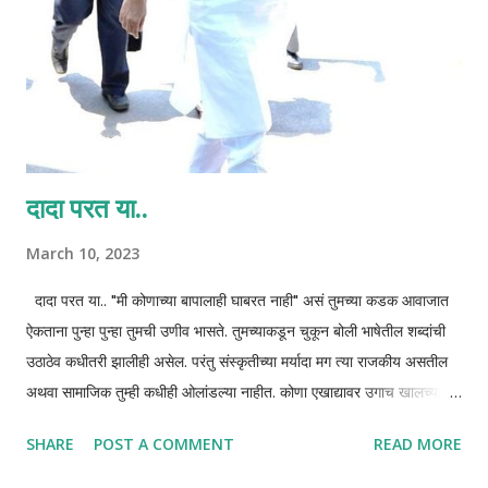
दादा परत या..
March 10, 2023
दादा परत या.. "मी कोणाच्या बापालाही घाबरत नाही" असं तुमच्या कडक आवाजात
ऐकताना पुन्हा पुन्हा तुमची उणीव भासते. तुमच्याकडून चुकून बोली भाषेतील शब्दांची
उठाठेव कधीतरी झालीही असेल. परंतु संस्कृतीच्या मर्यादा मग त्या राजकीय असतील
अथवा सामाजिक तुम्ही कधीही ओलांडल्या नाहीत. कोणा एखाद्यावर उगाच खालच्या
भाषेत टीकाटिप्पणी केली नाहीत. तर कधी सत्तेच्या गुर्मीत कोणाची निंदा नालस्ती
SHARE
POST A COMMENT
READ MORE
केल्याचं आठवत नाही. तुमचा बाज आणि दरारा वेगळाच होता आणि आहे.
प्रशासनावरची पकड म्हणजे जणू बापाने रस्ता ओलांडताना मुलाचा धरलेला घट्ट