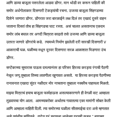
आणि डाव्या बाजूला पसरलेला आडवा डोंगर. मान थोडी वर करून पाहिली की 
समोर अर्धगोलाकार दिसणारी टेकड्यांची रचना. उजव्या बाजूला सिंहगडच्या 
दिशेने जाणारा डोंगर. डोंगरात जरा बारकाईने लक्ष दिलं तर एखादं दुसरे वाहन 
जाताना दिसतं तोच हा सिंहगडचा घाट रस्ता.  असं चालत असतानाच एकदम 
समोर लांब बघाल तर अगदी चित्रात काढतो तसे उजव्या आणि डाव्या बाजूला 
उतरत जाणारे डोंगरांचे कडे.  त्यामध्ये निर्माण झालेली दरी सारखी दिसणारी V 
आकाराची घळ. घळीच्या मधून दूरवर दिसणारा सरळ आकाशात भिडणारा उंच 
डोंगर. 
सप्टेंबरच्या सुमारास पाऊस दमल्यानंतर हा परिसर हिरव्या करड्या रंगाची पैठणी 
नेसून जणू तुम्हाला तिच्या लावणीला खुणावत असतो.  या हिरव्या करड्या पैठणीच्या 
रानावनात एखादा सुंदर नक्षीदार मोर नाचताना तुम्हाला नक्कीच पाहायला मिळतो.
माझ्या मित्राचं हयाच बाजूला फार्महाऊस असल्याकारणाने ही वेगळी वाट आम्हाला 
तुडवायचा योग आला.  आमच्याबरोबर अर्थातच गावातल्या एका मामांनी सोबत केली 
आणि आम्हाला माहिती दिली. त्या समोरच्या घळीला सीतामाईचा दरा असे म्हणतात 
असे त्यांनीच सांगितले.  वाटेत गुरं चरायला आलेल्या गुराखी कडून " मागच्या 