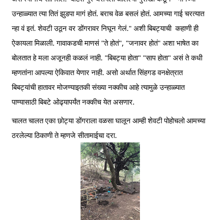
उन्हाळ्यात त्या तितं झुडपा मागं होतं. बराच वेळ बसलं होतं. आमच्या गाई चरत्यात 
न्हा वं इतं. शेवटी उठून वर डोंगरावर निघून गेलं." अशी बिबट्याची  कहाणी ही 
ऐकायला मिळाली. गावाकडची माणसं "ते होतं", "जनावर होतं" अशा भाषेत का 
बोलतात हे मला अजूनही कळलं नाही. "बिबट्या होता" "साप होता" असं ते कधी 
म्हणतांना आपल्या ऐकिवात येणार नाही. असो अर्थात सिंहगड वनक्षेत्रात 
बिबट्यांची हातावर मोजण्याइतकी संख्या नक्कीच आहे त्यामुळे उन्हाळ्यात 
पाण्यासाठी बिबटे ओढ्यापर्यंत नक्कीच येत असणार.
चालत चालत एका छोट्या डोंगराला वळसा घालून आम्ही शेवटी पोहोचलो आमच्या 
ठरलेल्या ठिकाणी ते म्हणजे सीतामाईचा दरा.