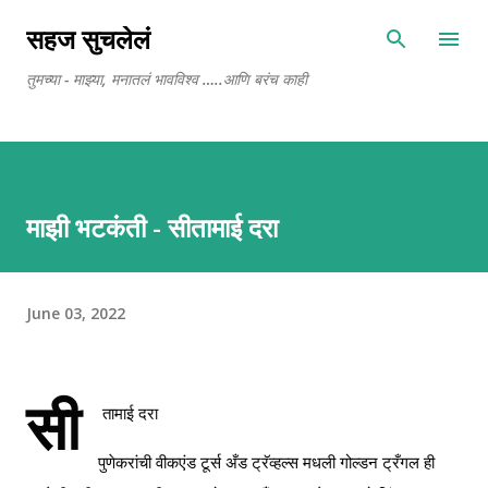
Skip to main content
सहज सुचलेलं
तुमच्या - माझ्या, मनातलं भावविश्व …..आणि बरंच काही
माझी भटकंती - सीतामाई दरा
June 03, 2022
सी
तामाई दरा
पुणेकरांची वीकएंड टूर्स अँड ट्रॅव्हल्स मधली गोल्डन ट्रँगल ही 