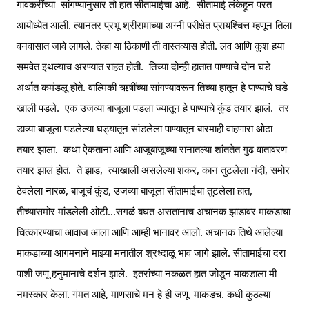
गावकरींच्या  सांगण्यानुसार तो हात सीतामाईचा आहे.  सीतामाई लंकेहून परत 
आयोध्येत आली. त्यानंतर प्रभू श्रीरामांच्या अग्नी परीक्षेत प्रायश्चित्त म्हणून तिला 
वनवासात जावे लागले. तेव्हा या ठिकाणी ती वास्तव्यास होती. लव आणि कुश हया 
समवेत इथल्याच अरण्यात राहत होती.  तिच्या दोन्ही हातात पाण्याचे दोन घडे 
अर्थात कमंडलू होते. वाल्मिकी ऋषींच्या सांगण्यावरून तिच्या हातून हे पाण्याचे घडे 
खाली पडले.  एक उजव्या बाजूला पडला ज्यातून हे पाण्याचे कुंड तयार झालं.  तर 
डाव्या बाजूला पडलेल्या घड्यातून सांडलेला पाण्यातून बारमाही वाहणारा ओढा 
तयार झाला.  कथा ऐकताना आणि आजूबाजूच्या रानातल्या शांततेत गुढ वातावरण 
तयार झालं होतं.  ते झाड,  त्याखाली असलेल्या शंकर, कान तुटलेला नंदी, समोर 
ठेवलेला नारळ, बाजूचं कुंड, उजव्या बाजूला सीतामाईचा तुटलेला हात, 
तीच्यासमोर मांडलेली ओटी...सगळं बघत असतानाच अचानक झाडावर माकडाचा 
चित्कारण्याचा आवाज आला आणि आम्ही भानावर आलो. अचानक तिथे आलेल्या 
माकडाच्या आगमनाने माझ्या मनातील श्रध्दाळू भाव जागे झाले. सीतामाईचा दरा 
पाशी जणू हनुमानाचे दर्शन झाले.  इतरांच्या नकळत हात जोडून माकडाला मी 
नमस्कार केला. गंमत आहे, माणसाचे मन हे ही जणू  माकडच. कधी कुठल्या 