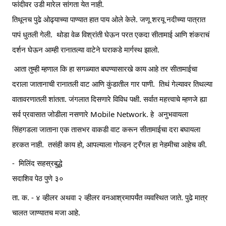
फांदीवर उडी मारेल सांगता येत नाही.
तिथूनच पुढे ओढ्याच्या पाण्यात हात पाय ओले केले. जणू शरयू नदीच्या पात्रात 
पापं धुतली गेली.  थोडा वेळ विश्रांती घेऊन परत एकदा सीतामाई आणि शंकराचं 
दर्शन घेऊन आम्ही रानातल्या वाटेने घराकडे मार्गस्थ झालो.
 आता तुम्ही म्हणाल कि हा सगळ्यात बघण्यासारखे काय आहे तर सीतामाईचा 
दराला जातानाची रानातली वाट आणि कुंडातील गार पाणी.  तिथं गेल्यावर तिथल्या 
वातावरणातली शांतता. जंगलात दिसणारे विविध पक्षी. सर्वात महत्त्वाचे म्हणजे ह्या 
सर्व प्रवासात जोडीला नसणारे Mobile Network. हे  अनुभवायला 
सिंहगडला जाताना एक तासभर वाकडी वाट करून सीतामाईचा दरा बघायला 
हरकत नाही.  तसंही काय हो, आपल्याला गोल्डन ट्रँगल हा नेहमीचा आहेच की.
-  मिलिंद सहस्रबुद्धे
सदाशिव पेठ पुणे ३०
ता. क. - ४ व्हीलर अथवा २ व्हीलर वनआश्रमापर्यंत व्यवस्थित जाते. पुढे मात्र 
चालत जाण्यातच मजा आहे.