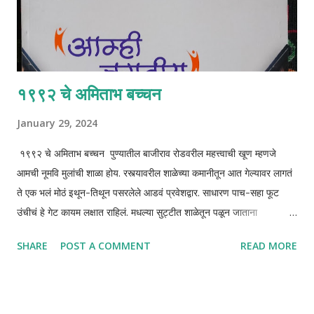
१९९२ चे अमिताभ बच्चन
January 29, 2024
१९९२ चे अमिताभ बच्चन पुण्यातील बाजीराव रोडवरील महत्त्वाची खूण म्हणजे
आमची नूमवि मुलांची शाळा होय. रस्त्यावरील शाळेच्या कमानीतून आत गेल्यावर लागतं
ते एक भलं मोठं इथून-तिथून पसरलेले आडवं प्रवेशद्वार. साधारण पाच-सहा फूट
उंचीचं हे गेट कायम लक्षात राहिलं. मधल्या सुट्टीत शाळेतून पळून जाताना
ह्याच्यावरुनच उडी मारावी लागायची. मोठ्या सुट्टीत मुख्य प्रवेशद्वार बंद असायचं
SHARE
POST A COMMENT
READ MORE
आणि आम्ही उजव्या किंवा डाव्या बाजूने असलेल्या छोट्या दरवाजातून ये-जा करत
असू. शाळेच्या बाहेर जाण्याची मुख्य आकर्षण म्हणजे चिंच आणि पेरूची गाडी, लाल
पांढऱ्या गोळ्या विकणारा तो लेंगा-टोपीवाला म्हातार बाबा. ५० पैशात मिळणारी पावभाजी
आणि २५ पैशात मिळणारी भेळ. आहाहा! त्या सगळ्याची चव अजूनही जिभेवर रेंगाळत