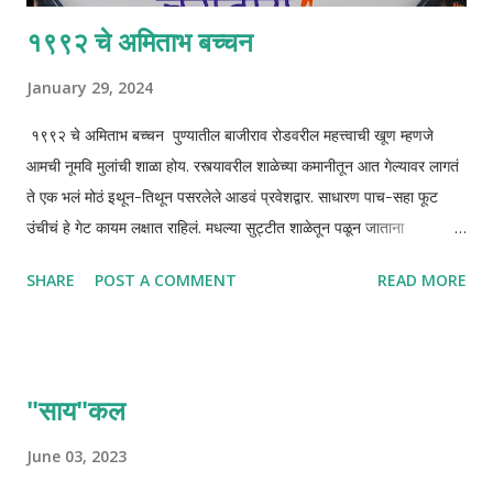
१९९२ चे अमिताभ बच्चन
January 29, 2024
१९९२ चे अमिताभ बच्चन पुण्यातील बाजीराव रोडवरील महत्त्वाची खूण म्हणजे
आमची नूमवि मुलांची शाळा होय. रस्त्यावरील शाळेच्या कमानीतून आत गेल्यावर लागतं
ते एक भलं मोठं इथून-तिथून पसरलेले आडवं प्रवेशद्वार. साधारण पाच-सहा फूट
उंचीचं हे गेट कायम लक्षात राहिलं. मधल्या सुट्टीत शाळेतून पळून जाताना
ह्याच्यावरुनच उडी मारावी लागायची. मोठ्या सुट्टीत मुख्य प्रवेशद्वार बंद असायचं
SHARE
POST A COMMENT
READ MORE
आणि आम्ही उजव्या किंवा डाव्या बाजूने असलेल्या छोट्या दरवाजातून ये-जा करत
असू. शाळेच्या बाहेर जाण्याची मुख्य आकर्षण म्हणजे चिंच आणि पेरूची गाडी, लाल
पांढऱ्या गोळ्या विकणारा तो लेंगा-टोपीवाला म्हातार बाबा. ५० पैशात मिळणारी पावभाजी
आणि २५ पैशात मिळणारी भेळ. आहाहा! त्या सगळ्याची चव अजूनही जिभेवर रेंगाळत
"साय"कल
आहे. प्रवेशद्वाराच्या मधोमध उभा राहिलं आणि समोर पाहिलं की शाळा म्हणजे अक्षरशः
भव्य राजवाडा वाटतो. दोन्ही बाजूंनी काळ्या दगडात बांधलेली तीन मजली कौलारू
June 03, 2023
भक्कम इमारत. ह्या सलग दोन्ही बाजूच्या इमारती जिथे एकत्र होतात ते मोठं प्रशस्त