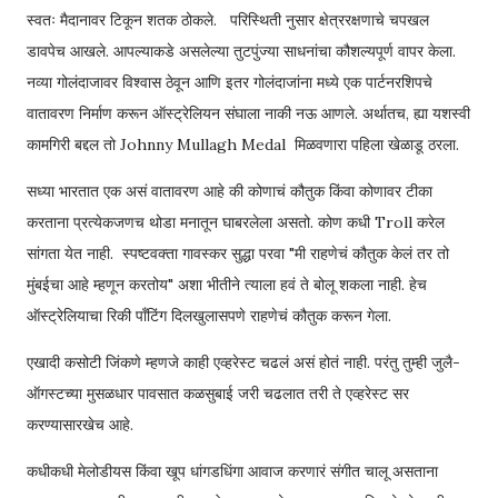
स्वतः मैदानावर टिकून शतक ठोकले. परिस्थिती नुसार क्षेत्ररक्षणाचे चपखल
डावपेच आखले. आपल्याकडे असलेल्या तुटपुंज्या साधनांचा कौशल्यपूर्ण वापर केला.
नव्या गोलंदाजावर विश्वास ठेवून आणि इतर गोलंदाजांना मध्ये एक पार्टनरशिपचे
वातावरण निर्माण करून ऑस्ट्रेलियन संघाला नाकी नऊ आणले. अर्थातच, ह्या यशस्वी
कामगिरी बद्दल तो Johnny Mullagh Medal मिळवणारा पहिला खेळाडू ठरला.
सध्या भारतात एक असं वातावरण आहे की कोणाचं कौतुक किंवा कोणावर टीका
करताना प्रत्येकजणच थोडा मनातून घाबरलेला असतो. कोण कधी Troll करेल
सांगता येत नाही. स्पष्टवक्ता गावस्कर सुद्धा परवा "मी राहणेचं कौतुक केलं तर तो
मुंबईचा आहे म्हणून करतोय" अशा भीतीने त्याला हवं ते बोलू शकला नाही. हेच
ऑस्ट्रेलियाचा रिकी पॉंटिंग दिलखुलासपणे राहणेचं कौतुक करून गेला.
एखादी कसोटी जिंकणे म्हणजे काही एव्हरेस्ट चढलं असं होतं नाही. परंतु तुम्ही जुलै-
ऑगस्टच्या मुसळधार पावसात कळसुबाई जरी चढलात तरी ते एव्हरेस्ट सर
करण्यासारखेच आहे.
कधीकधी मेलोडीयस किंवा खूप धांगडधिंगा आवाज करणारं संगीत चालू असताना