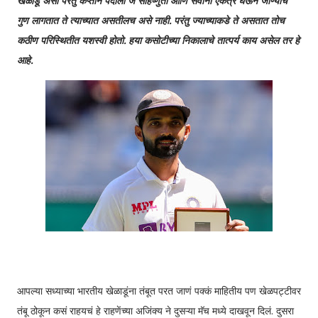
खेळाडू असो परंतु कप्तान पदाला जे सहिष्णुता आणि सर्वांना एकत्र घेऊन जाण्याचे
गुण लागतात ते त्याच्यात असतीलच असे नाही. परंतु ज्याच्याकडे ते असतात तोच
कठीण परिस्थितीत यशस्वी होतो. हया कसोटीच्या निकालाचे तात्पर्य काय असेल तर हे
आहे.
आपल्या सध्याच्या भारतीय खेळाडूंना तंबूत परत जाणं पक्कं माहितीय पण खेळपट्टीवर
तंबू ठोकून कसं राहयचं हे राहणेंच्या अजिंक्य ने दुसऱ्या मॅच मध्ये दाखवून दिलं. दुसरा