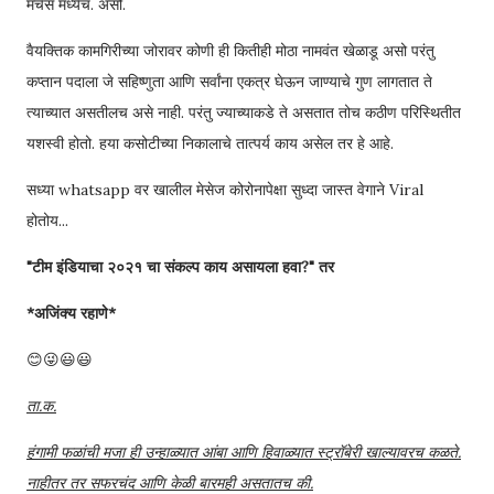
मॅचेस मध्येच. असो.
वैयक्तिक कामगिरीच्या जोरावर कोणी ही कितीही मोठा नामवंत खेळाडू असो परंतु
कप्तान पदाला जे सहिष्णुता आणि सर्वांना एकत्र घेऊन जाण्याचे गुण लागतात ते
त्याच्यात असतीलच असे नाही. परंतु ज्याच्याकडे ते असतात तोच कठीण परिस्थितीत
यशस्वी होतो. हया कसोटीच्या निकालाचे तात्पर्य काय असेल तर हे आहे.
सध्या whatsapp वर खालील मेसेज कोरोनापेक्षा सुध्दा जास्त वेगाने Viral
होतोय...
"टीम इंडियाचा २०२१ चा संकल्प काय असायला हवा?" तर
*अजिंक्य रहाणे*
😊😜😃😃
ता.क.
हंगामी फळांची मजा ही उन्हाळ्यात आंबा आणि हिवाळ्यात स्ट्रॉबेरी खाल्यावरच कळते.
नाहीतर तर सफरचंद आणि केळी बारमही असतातच की.