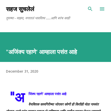
Skip to main content
सहज सुचलेलं
तुमच्या - माझ्या, मनातलं भावविश्व …..आणि बरंच काही
"अजिंक्य रहाणे' आम्हाला पसंत आहे
December 31, 2020
"अ
जिंक्य रहाणे' आम्हाला पसंत आहे
वैयक्तिक कामगिरीच्या जोरावर कोणी ही कितीही मोठा नामवंत