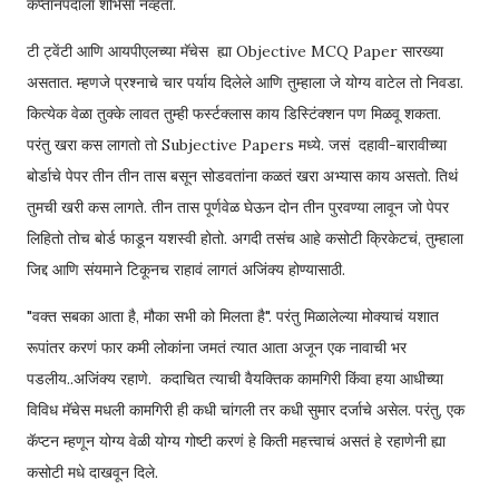
कप्तानपदाला शोभेसा नव्हता.
टी ट्वेंटी आणि आयपीएलच्या मॅचेस ह्या Objective MCQ Paper सारख्या
असतात. म्हणजे प्रश्नाचे चार पर्याय दिलेले आणि तुम्हाला जे योग्य वाटेल तो निवडा.
कित्येक वेळा तुक्के लावत तुम्ही फर्स्टक्लास काय डिस्टिंक्शन पण मिळवू शकता.
परंतु खरा कस लागतो तो Subjective Papers मध्ये. जसं दहावी-बारावीच्या
बोर्डाचे पेपर तीन तीन तास बसून सोडवतांना कळतं खरा अभ्यास काय असतो. तिथं
तुमची खरी कस लागते. तीन तास पूर्णवेळ घेऊन दोन तीन पुरवण्या लावून जो पेपर
लिहितो तोच बोर्ड फाडून यशस्वी होतो. अगदी तसंच आहे कसोटी क्रिकेटचं, तुम्हाला
जिद्द आणि संयमाने टिकूनच राहावं लागतं अजिंक्य होण्यासाठी.
"वक्त सबका आता है, मौका सभी को मिलता है". परंतु मिळालेल्या मोक्याचं यशात
रूपांतर करणं फार कमी लोकांना जमतं त्यात आता अजून एक नावाची भर
पडलीय..अजिंक्य रहाणे. कदाचित त्याची वैयक्तिक कामगिरी किंवा हया आधीच्या
विविध मॅचेस मधली कामगिरी ही कधी चांगली तर कधी सुमार दर्जाचे असेल. परंतु, एक
कॅप्टन म्हणून योग्य वेळी योग्य गोष्टी करणं हे किती महत्त्वाचं असतं हे रहाणेनी ह्या
कसोटी मधे दाखवून दिले.