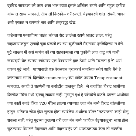
द्रविड सापडला की काय असा भास व्हावा इतकं अजिंक्य रहाणे आणि राहुल द्रविड
यांच्यात साम्य जाणवलं. तीच ती किरकोळ शरीरयष्टी, चेहर्‍यावरचे शांत-संयमी, भावना
अती प्रकट न करणारे भाव आणि तंत्रशुद्ध खेळ.
जडेजाच्या पन्नाशीच्या घाईत चांगला सेट झालेला रहाणे आउट झाला. परंतु
सहकाऱ्यांकडून एखादी चूक घडली तर त्या चुकीसाठी मैदानावर प्रतिक्रिया न देणे.
पुढे जाऊन मी असं म्हणेन की त्या सहकाऱ्याला त्या चुकीची लाज वाटू नये याची
खबरदारी घेत त्याच्या खांद्यावर एक विश्वासाने हात ठेवणे आणि "चलता है रे" असं
करून पुढे जाणे. याच्यासाठी एक वेगळ्याच प्रकारचं मानसिक स्थैर्य आणि धैर्य हे
कप्तानाला लागतं. क्रिकेटcommentry च्या भाषेत ज्याला Temperament
म्हणतात. अगदी ते राहणेनी या कसोटीत दाखवून दिले. जे कदाचित विराट आधीच्या
कित्येक मॅचेस मध्ये दाखवू शकला नाही. मुद्दामून इथं हे सांगावेसे वाटते. कारण आधीच्या
ज्या काही वनडे किंवा T20 मॅचेस झाल्या त्याच्यात एका मॅच मध्ये विराट कोहलीच्या
हातून अतिशय सोपा झेल सुटला होता त्यावेळेस अर्थातच बॉलर "नटराजन" काही बोलू
शकला नाही. परंतु पुढच्या कुठल्या तरी एका मॅच मध्ये "हार्दिक पंड्याकडून" साधा झेल
सुटल्यावर विराटने मैदानावर आणि मैदानाबाहेर जो आकांडतांडव केला तो नक्कीच