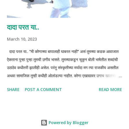
दादा परत या..
March 10, 2023
दादा परत या.. "मी कोणाच्या बापालाही घाबरत नाही" असं तुमच्या कडक आवाजात
ऐकताना पुन्हा पुन्हा तुमची उणीव भासते. तुमच्याकडून चुकून बोली भाषेतील शब्दांची
उठाठेव कधीतरी झालीही असेल. परंतु संस्कृतीच्या मर्यादा मग त्या राजकीय असतील
अथवा सामाजिक तुम्ही कधीही ओलांडल्या नाहीत. कोणा एखाद्यावर उगाच खालच्या
भाषेत टीकाटिप्पणी केली नाहीत. तर कधी सत्तेच्या गुर्मीत कोणाची निंदा नालस्ती
SHARE
POST A COMMENT
READ MORE
केल्याचं आठवत नाही. तुमचा बाज आणि दरारा वेगळाच होता आणि आहे.
प्रशासनावरची पकड म्हणजे जणू बापाने रस्ता ओलांडताना मुलाचा धरलेला घट्ट
हात. धरलेल्या त्या हातात काळजी ही असतेच पण तेवढाच धाक असतो. तशी तुमची
प्रशासनावरची पकड आहे. आमच्या पुण्याच्या पालकमंत्री पदी असताना तुमचा
Powered by Blogger
आठवड्याला किंवा महिनाभरातील एखादा दौरा ठरलेलाच. हा दौरा म्हणजे साध्या