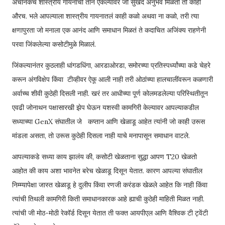
अचानकच शास्त्रीय गायनाची तान ऐकल्यावर जो सुखद अनुभव मिळतो तो काही
औरच. भले आपल्याला शास्त्रीय गायनातलं काही कळो अथवा ना कळो, तरी त्या
क्षणापुरता जो मनाला एक आनंद आणि समाधान मिळतं ते कदाचित अजिंक्य राहणेनी
परवा जिंकलेल्या कसोटीमुळे मिळालं.
जिंकल्यानंतर कुठलाही धांगडधिंगा, आरडाओरडा, समोरच्या प्रतिस्पर्ध्यांच्या कडे चेहरे
करून अंगविक्षेप किंवा टीव्हीवर ऐकू आली नाही तरी ओठांच्या हालचालींवरून कळणारी
अर्वाच्च शीवी कुठेही दिसली नाही. खरं तर आधीच्या पूर्ण कोलमडलेल्या परिस्थितीतून
एवढी जोनाथन पक्षासारखी झेप घेऊन यशस्वी कामगिरी केल्यावर आपल्याकडील
सध्याच्या GenX संघातील जे कप्तान आणि खेळाडू आहेत त्यांनी जो काही उरूस
मांडला असता, तो उरूस कुठेही दिसला नाही याचे मनापासून समाधान वाटले.
आपल्याकडे सध्या काय झालंय की, कसोटी खेळताना सुद्धा आपण T20 खेळतो
आहोत की काय अशा भावनेत बरेच खेळाडू दिसून येतात. कारण आपल्या संघातील
निम्म्यापेक्षा जास्त खेळाडू हे दुलीप किंवा रणजी करंडक खेळले आहेत कि नाही किंवा
त्यांची तिथली कामगिरी किती समाधानकारक आहे ह्याची कुठेही माहिती मिळत नाही.
त्यांची जी मोठ-मोठी रेकॉर्ड दिसून येतात ती फक्त आयपीएल आणि वैश्विक टी ट्वेंटी